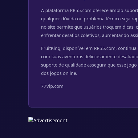
A plataforma RR55.com oferece amplo suporte
qualquer dúvida ou problema técnico seja ra
no site permite que usuários troquem dicas,
enfrentar desafios coletivos, aumentando ass
FruitKing, disponível em RR55.com, continua
com suas aventuras deliciosamente desafiad
suporte de qualidade assegura que esse jo
dos jogos online.
77vip.com