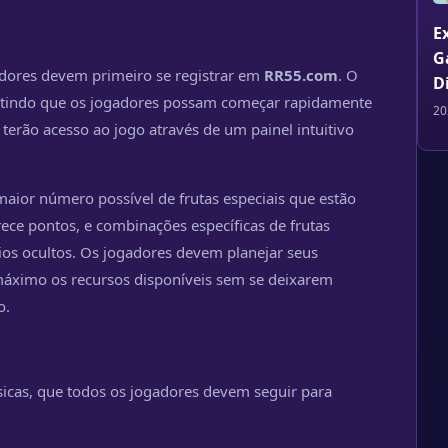
E
G
gadores devem primeiro se registrar em
RR55.com
. O
D
rantindo que os jogadores possam começar rapidamente
20
 terão acesso ao jogo através de um painel intuitivo
 maior número possível de frutas especiais que estão
rece pontos, e combinações específicas de frutas
os ocultos. Os jogadores devem planejar seus
áximo os recursos disponíveis sem se deixarem
o.
sicas, que todos os jogadores devem seguir para