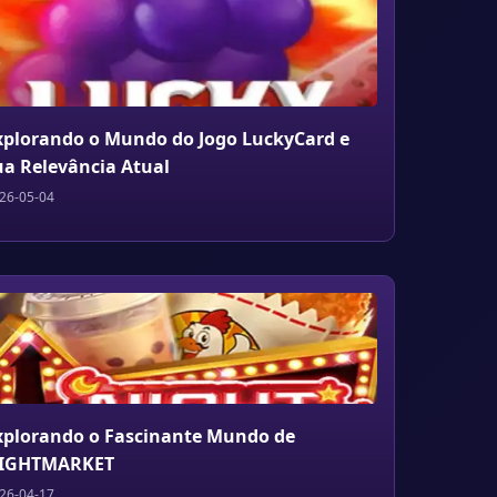
xplorando o Mundo do Jogo LuckyCard e
ua Relevância Atual
26-05-04
xplorando o Fascinante Mundo de
IGHTMARKET
26-04-17