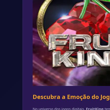
Descubra a Emoção do Jog
No universo dos jogos digitais,
FruitKing
tem