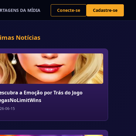
Conecte-se
Cadastre-se
RTAGENS DA MÍDIA
timas Notícias
escubra a Emoção por Trás do Jogo
egasNoLimitWins
26-06-15