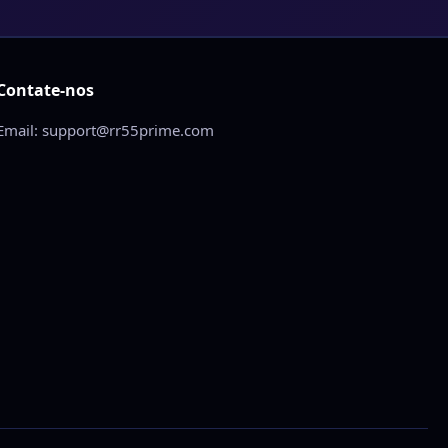
Contate-nos
Email: support@rr55prime.com