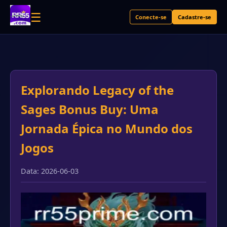
☰
Conecte-se
Cadastre-se
Explorando Legacy of the
Sages Bonus Buy: Uma
Jornada Épica no Mundo dos
Jogos
Data: 2026-06-03