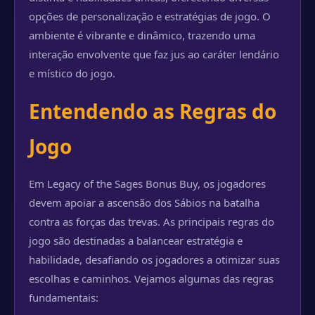
opções de personalização e estratégias de jogo. O
ambiente é vibrante e dinâmico, trazendo uma
interação envolvente que faz jus ao caráter lendário
e místico do jogo.
Entendendo as Regras do
Jogo
Em Legacy of the Sages Bonus Buy, os jogadores
devem apoiar a ascensão dos Sábios na batalha
contra as forças das trevas. As principais regras do
jogo são destinadas a balancear estratégia e
habilidade, desafiando os jogadores a otimizar suas
escolhas e caminhos. Vejamos algumas das regras
fundamentais: