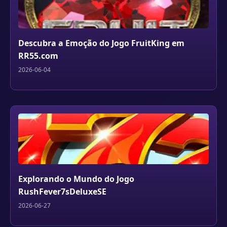
Descubra a Emoção do Jogo FruitKing em
RR55.com
2026-06-04
Explorando o Mundo do Jogo
RushFever7sDeluxeSE
2026-06-27