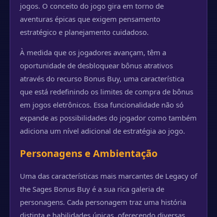
jogos. O conceito do jogo gira em torno de
aventuras épicas que exigem pensamento
estratégico e planejamento cuidadoso.
À medida que os jogadores avançam, têm a
oportunidade de desbloquear bônus atrativos
através do recurso Bonus Buy, uma característica
que está redefinindo os limites de compra de bônus
em jogos eletrônicos. Essa funcionalidade não só
expande as possibilidades do jogador como também
adiciona um nível adicional de estratégia ao jogo.
Personagens e Ambientação
Uma das características mais marcantes de Legacy of
the Sages Bonus Buy é a sua rica galeria de
personagens. Cada personagem traz uma história
distinta e habilidades únicas, oferecendo diversas