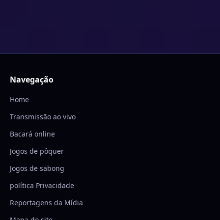
Navegação
Home
Transmissão ao vivo
Bacará online
Jogos de pôquer
Jogos de sabong
política Privacidade
Reportagens da Mídia
Mapa do site