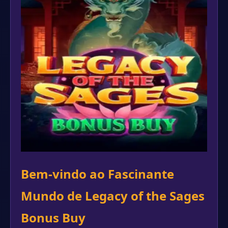
Bem-vindo ao Fascinante
Mundo de Legacy of the Sages
Bonus Buy