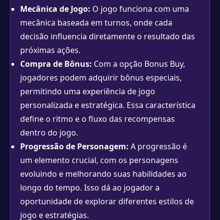
Mecânica de Jogo:
O jogo funciona com uma
mecânica baseada em turnos, onde cada
decisão influencia diretamente o resultado das
próximas ações.
Compra de Bônus:
Com a opção Bonus Buy,
jogadores podem adquirir bônus especiais,
permitindo uma experiência de jogo
personalizada e estratégica. Essa característica
define o ritmo e o fluxo das recompensas
dentro do jogo.
Progressão de Personagem:
A progressão é
um elemento crucial, com os personagens
evoluindo e melhorando suas habilidades ao
longo do tempo. Isso dá ao jogador a
oportunidade de explorar diferentes estilos de
jogo e estratégias.