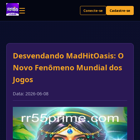
☰
Conecte-se
Cadastre-se
Desvendando MadHitOasis: O
Novo Fenômeno Mundial dos
Jogos
Data: 2026-06-08