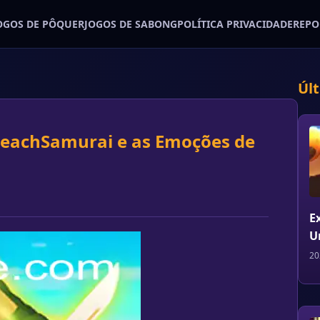
OGOS DE PÔQUER
JOGOS DE SABONG
POLÍTICA PRIVACIDADE
REPO
Úl
reachSamurai e as Emoções de
E
U
20