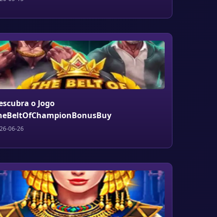
escubra o Jogo
heBeltOfChampionBonusBuy
26-06-26