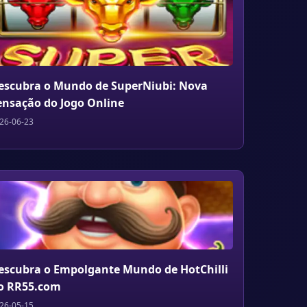
escubra o Mundo de SuperNiubi: Nova
ensação do Jogo Online
26-06-23
escubra o Empolgante Mundo de HotChilli
o RR55.com
26-05-15