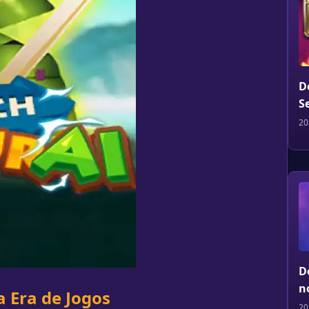
D
S
20
D
n
 Era de Jogos
20