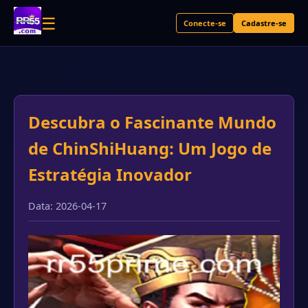
☰
Conecte-se
Cadastre-se
Descubra o Fascinante Mundo
de ChinShiHuang: Um Jogo de
Estratégia Inovador
Data: 2026-04-17