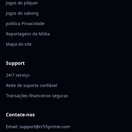
Jogos de pôquer
Jogos de sabong
política Privacidade
Reportagens da Mídia
Mapa do site
Support
24/7 serviço
Rede de suporte confiável
Transações financeiras seguras
Contate-nos
Email: support@rr55prime.com