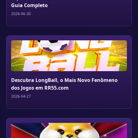
Guia Completo
2026-06-30
Descubra LongBall, o Mais Novo Fenômeno
dos Jogos em RR55.com
2026-04-27