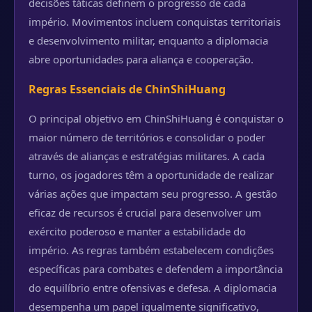
decisões táticas definem o progresso de cada
império. Movimentos incluem conquistas territoriais
e desenvolvimento militar, enquanto a diplomacia
abre oportunidades para aliança e cooperação.
Regras Essenciais de ChinShiHuang
O principal objetivo em ChinShiHuang é conquistar o
maior número de territórios e consolidar o poder
através de alianças e estratégias militares. A cada
turno, os jogadores têm a oportunidade de realizar
várias ações que impactam seu progresso. A gestão
eficaz de recursos é crucial para desenvolver um
exército poderoso e manter a estabilidade do
império. As regras também estabelecem condições
específicas para combates e defendem a importância
do equilíbrio entre ofensivas e defesa. A diplomacia
desempenha um papel igualmente significativo,