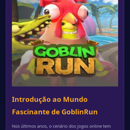
Introdução ao Mundo
Fascinante de GoblinRun
Nos últimos anos, o cenário dos jogos online tem