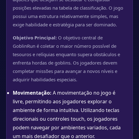
posições elevadas na tabela de classificação. O jogo
possui uma estrutura relativamente simples, mas
exige habilidade e estratégia para ser dominado.
Objetivo Principal:
O objetivo central de
GoblinRun é coletar o maior número possível de
tesouros e relíquias enquanto supera obstáculos e
enfrenta hordas de goblins. Os jogadores devem
completar missões para avançar a novos níveis e
adquirir habilidades especiais.
Movimentação:
A movimentação no jogo é
livre, permitindo aos jogadores explorar o
ambiente de forma intuitiva. Utilizando teclas
direcionais ou controles touch, os jogadores
podem navegar por ambientes variados, cada
um mais desafiador que o anterior.