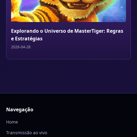
Explorando o Universo de MasterTiger: Regras
e Estratégias
2026-04-28
Navegação
Home
Transmissão ao vivo