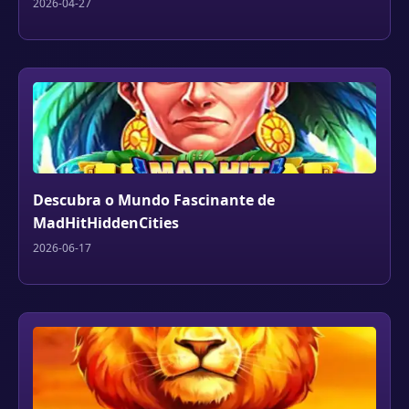
2026-04-27
Descubra o Mundo Fascinante de
MadHitHiddenCities
2026-06-17