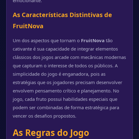
emocionante.
As Características Distintivas de
FruitNova
Um dos aspectos que tornam o
FruitNova
tão
cativante é sua capacidade de integrar elementos
clássicos dos jogos arcade com mecânicas modernas
que capturam o interesse de todos os públicos. A
simplicidade do jogo é enganadora, pois as
estratégias que os jogadores precisam desenvolver
envolvem pensamento crítico e planejamento. No
jogo, cada fruto possui habilidades especiais que
podem ser combinadas de forma estratégica para
vencer os desafios propostos.
As Regras do Jogo