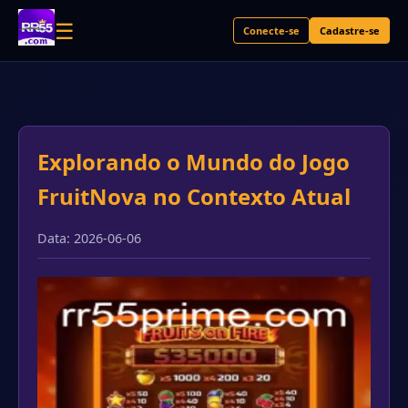
☰
Conecte-se
Cadastre-se
Explorando o Mundo do Jogo
FruitNova no Contexto Atual
Data: 2026-06-06