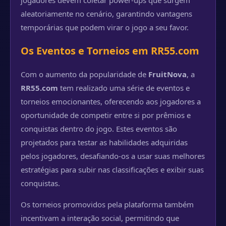
jogadores devem coletar power-ups que surgem
aleatoriamente no cenário, garantindo vantagens
temporárias que podem virar o jogo a seu favor.
Os Eventos e Torneios em RR55.com
Com o aumento da popularidade de
FruitNova
, a
RR55.com
tem realizado uma série de eventos e
torneios emocionantes, oferecendo aos jogadores a
oportunidade de competir entre si por prêmios e
conquistas dentro do jogo. Estes eventos são
projetados para testar as habilidades adquiridas
pelos jogadores, desafiando-os a usar suas melhores
estratégias para subir nas classificações e exibir suas
conquistas.
Os torneios promovidos pela plataforma também
incentivam a interação social, permitindo que