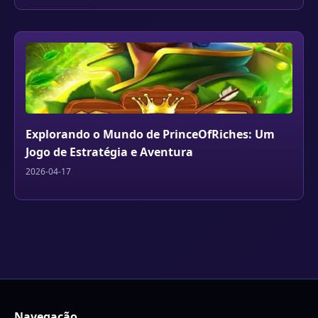
Explorando o Mundo de PrinceOfRiches: Um
Jogo de Estratégia e Aventura
2026-04-17
Navegação