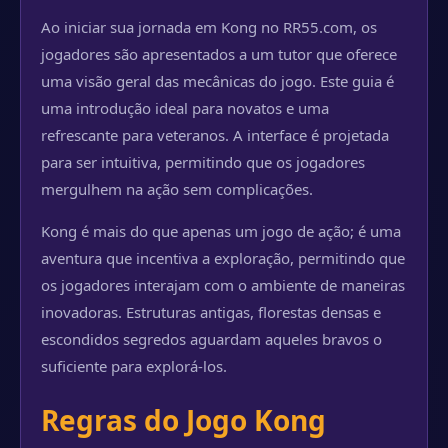
Ao iniciar sua jornada em Kong no RR55.com, os
jogadores são apresentados a um tutor que oferece
uma visão geral das mecânicas do jogo. Este guia é
uma introdução ideal para novatos e uma
refrescante para veteranos. A interface é projetada
para ser intuitiva, permitindo que os jogadores
mergulhem na ação sem complicações.
Kong é mais do que apenas um jogo de ação; é uma
aventura que incentiva a exploração, permitindo que
os jogadores interajam com o ambiente de maneiras
inovadoras. Estruturas antigas, florestas densas e
escondidos segredos aguardam aqueles bravos o
suficiente para explorá-los.
Regras do Jogo Kong