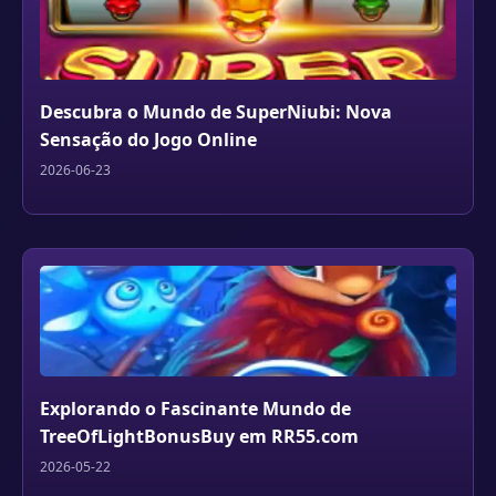
Descubra o Mundo de SuperNiubi: Nova
Sensação do Jogo Online
2026-06-23
Explorando o Fascinante Mundo de
TreeOfLightBonusBuy em RR55.com
2026-05-22