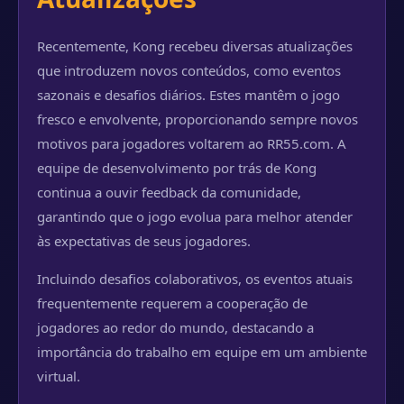
Recentemente, Kong recebeu diversas atualizações
que introduzem novos conteúdos, como eventos
sazonais e desafios diários. Estes mantêm o jogo
fresco e envolvente, proporcionando sempre novos
motivos para jogadores voltarem ao RR55.com. A
equipe de desenvolvimento por trás de Kong
continua a ouvir feedback da comunidade,
garantindo que o jogo evolua para melhor atender
às expectativas de seus jogadores.
Incluindo desafios colaborativos, os eventos atuais
frequentemente requerem a cooperação de
jogadores ao redor do mundo, destacando a
importância do trabalho em equipe em um ambiente
virtual.