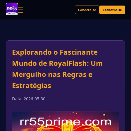
☰
Conecte-se
Cadastre-se
Explorando o Fascinante
Mundo de RoyalFlash: Um
Mergulho nas Regras e
Estratégias
Data: 2026-05-30