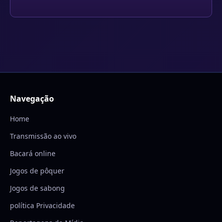
Navegação
Home
Transmissão ao vivo
Bacará online
Jogos de pôquer
Jogos de sabong
política Privacidade