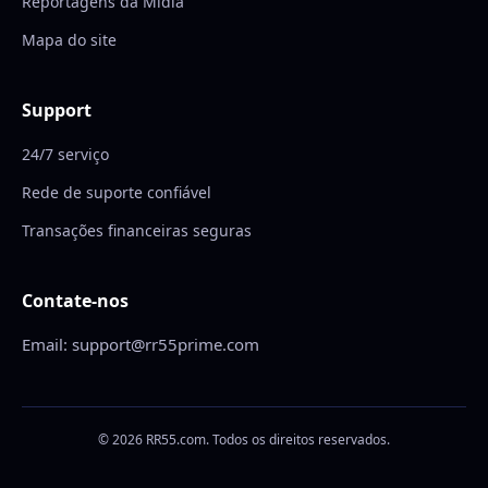
Reportagens da Mídia
Mapa do site
Support
24/7 serviço
Rede de suporte confiável
Transações financeiras seguras
Contate-nos
Email: support@rr55prime.com
© 2026 RR55.com. Todos os direitos reservados.