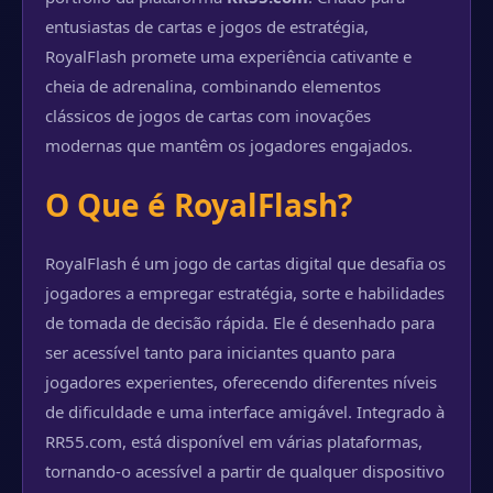
entusiastas de cartas e jogos de estratégia,
RoyalFlash promete uma experiência cativante e
cheia de adrenalina, combinando elementos
clássicos de jogos de cartas com inovações
modernas que mantêm os jogadores engajados.
O Que é RoyalFlash?
RoyalFlash é um jogo de cartas digital que desafia os
jogadores a empregar estratégia, sorte e habilidades
de tomada de decisão rápida. Ele é desenhado para
ser acessível tanto para iniciantes quanto para
jogadores experientes, oferecendo diferentes níveis
de dificuldade e uma interface amigável. Integrado à
RR55.com, está disponível em várias plataformas,
tornando-o acessível a partir de qualquer dispositivo