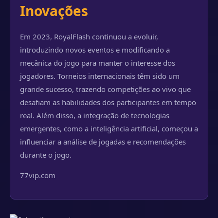
Inovações
Em 2023, RoyalFlash continuou a evoluir,
introduzindo novos eventos e modificando a
mecânica do jogo para manter o interesse dos
jogadores. Torneios internacionais têm sido um
grande sucesso, trazendo competições ao vivo que
desafiam as habilidades dos participantes em tempo
real. Além disso, a integração de tecnologias
emergentes, como a inteligência artificial, começou a
influenciar a análise de jogadas e recomendações
durante o jogo.
77vip.com