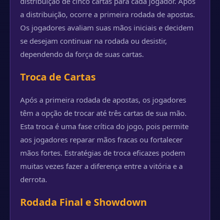
distribuição de cinco cartas para cada jogador. Após
a distribuição, ocorre a primeira rodada de apostas.
Os jogadores avaliam suas mãos iniciais e decidem
se desejam continuar na rodada ou desistir,
dependendo da força de suas cartas.
Troca de Cartas
Após a primeira rodada de apostas, os jogadores
têm a opção de trocar até três cartas de sua mão.
Esta troca é uma fase crítica do jogo, pois permite
aos jogadores reparar mãos fracas ou fortalecer
mãos fortes. Estratégias de troca eficazes podem
muitas vezes fazer a diferença entre a vitória e a
derrota.
Rodada Final e Showdown