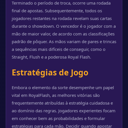
Terminado o período de troca, ocorre uma rodada
final de apostas. Subsequentemente, todos os
jogadores restantes na rodada revelam suas cartas
durante o showdown. O vencedor é o jogador com a
mão de maior valor, de acordo com as classificações
padrão de pôquer. As mãos variam de pares e trincas
a sequências mais difíceis de conseguir, como o
Straight, Flush e a poderosa Royal Flash.
Estratégias de Jogo
Embora o elemento da sorte desempenhe um papel
vital em RoyalFlash, as melhores vitórias são
frequentemente atribuídas à estratégia cuidadosa e
ao domínio das regras. Jogadores experientes focam
em conhecer bem as probabilidades e formular
estratégias para cada mão. Decidir quando apostar