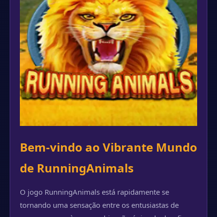
Bem-vindo ao Vibrante Mundo
de RunningAnimals
O jogo RunningAnimals está rapidamente se
tornando uma sensação entre os entusiastas de