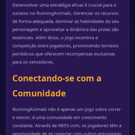
Desenvolver uma estratégia eficaz é crucial para o
sucesso no RunningAnimals. Gerenciar os recursos
de forma adequada, dominar as habilidades do seu
personagem e aproveitar a dinâmica das pistas são
essenciais. Além disso, o jogo incentiva a
competição entre jogadores, promovendo torneios
periódicos que oferecem recompensas exclusivas
para os vencedores.
Conectando-se com a
Comunidade
RunningAnimals não é apenas um jogo sobre correr
e vencer; é uma comunidade em crescimento
constante. Através de RR55.com, os jogadores têm a
oportunidade de se conectar com outros entusiastas,