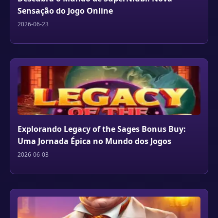
Sensação do Jogo Online
2026-06-23
Explorando Legacy of the Sages Bonus Buy:
Uma Jornada Épica no Mundo dos Jogos
2026-06-03